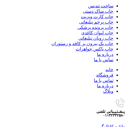
ساخت تندیس
چاپ ساک دستی
چاپ کارت ویزیت
چاپ پرچم تبلیغاتی
چاپ پرونده پزشکی
چاپ لیوان کاغذی
چاپ روبان تبلیغاتی
چاپ پک بیرون بر کافه و رستوران
چاپ باکس جواهرات
درباره ما
تماس با ما
خانه
فروشگاه
تماس با ما
درباره ما
وبلاگ
پـشـتـیـبانی تلفنی
۰۱۱۳۲۳۳۲۵۸۰
دانلود کاتالوگ