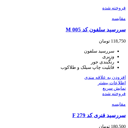
فروخته شده
مقايسه
سررسید سلفون کد M 005
118,750
تومان
سررسید سلفون
وزیری
رنگبندی جور
قابلیت چاپ سیلک و طلاکوب
افزودن به علاقه مندی
اطلاعات بیشتر
نمایش سریع
فروخته شده
مقايسه
سررسید فنری کد F 279
180,500
تومان