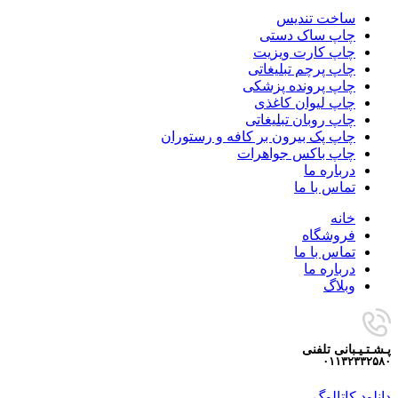
ساخت تندیس
چاپ ساک دستی
چاپ کارت ویزیت
چاپ پرچم تبلیغاتی
چاپ پرونده پزشکی
چاپ لیوان کاغذی
چاپ روبان تبلیغاتی
چاپ پک بیرون بر کافه و رستوران
چاپ باکس جواهرات
درباره ما
تماس با ما
خانه
فروشگاه
تماس با ما
درباره ما
وبلاگ
پـشـتـیـبانی تلفنی
۰۱۱۳۲۳۳۲۵۸۰
دانلود کاتالوگ