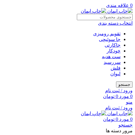
0
علاقه مندی
انتخاب دسته بندی
تقویم رومیزی
جا سوئیچی
جاکارتی
خودکار
ست هدیه
سررسید
فلش
لیوان
جستجو
ورود / ثبت نام
0
مورد
0
تومان
منو
ورود / ثبت نام
0
مورد
0
تومان
جستجو
مرور دسته ها