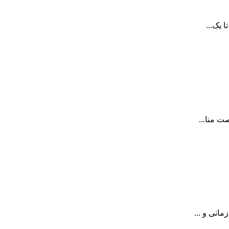
 یک...
ت منا...
انی و ...