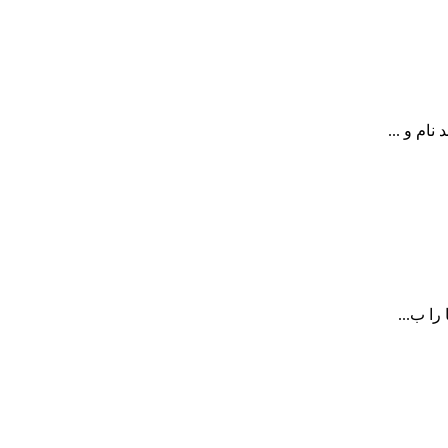
ام و ...
را ب...