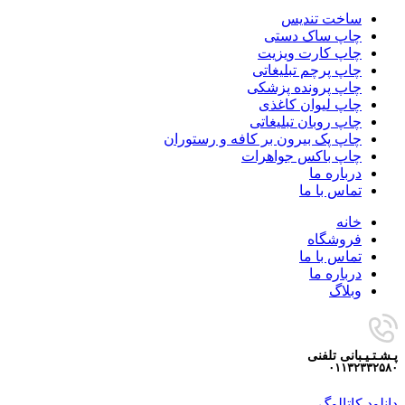
ساخت تندیس
چاپ ساک دستی
چاپ کارت ویزیت
چاپ پرچم تبلیغاتی
چاپ پرونده پزشکی
چاپ لیوان کاغذی
چاپ روبان تبلیغاتی
چاپ پک بیرون بر کافه و رستوران
چاپ باکس جواهرات
درباره ما
تماس با ما
خانه
فروشگاه
تماس با ما
درباره ما
وبلاگ
پـشـتـیـبانی تلفنی
۰۱۱۳۲۳۳۲۵۸۰
دانلود کاتالوگ