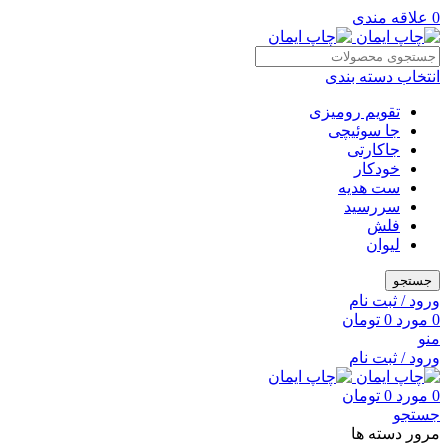
0
علاقه مندی
انتخاب دسته بندی
تقویم رومیزی
جا سوئیچی
جاکارتی
خودکار
ست هدیه
سررسید
فلش
لیوان
جستجو
ورود / ثبت نام
0
مورد
0
تومان
منو
ورود / ثبت نام
0
مورد
0
تومان
جستجو
مرور دسته ها