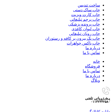
ساخت تندیس
چاپ ساک دستی
چاپ کارت ویزیت
چاپ پرچم تبلیغاتی
چاپ پرونده پزشکی
چاپ لیوان کاغذی
چاپ روبان تبلیغاتی
چاپ پک بیرون بر کافه و رستوران
چاپ باکس جواهرات
درباره ما
تماس با ما
خانه
فروشگاه
تماس با ما
درباره ما
وبلاگ
پـشـتـیـبانی تلفنی
۰۱۱۳۲۳۳۲۵۸۰
دانلود کاتالوگ