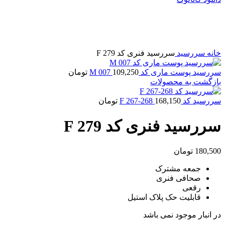
فروخته شده
برای بزرگنمایی کلیک کنید
خانه
سررسید
سررسید فنری کد F 279
سررسید پوست ماری کد M 007
109,250
تومان
بازگشت به محصولات
سررسید کد F 267-268
168,150
تومان
سررسید فنری کد F 279
180,500
تومان
جمعه مشترک
صحافی فنری
رقعی
قابلیت حک پلاک استیل
در انبار موجود نمی باشد