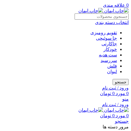
0
علاقه مندی
انتخاب دسته بندی
تقویم رومیزی
جا سوئیچی
جاکارتی
خودکار
ست هدیه
سررسید
فلش
لیوان
جستجو
ورود / ثبت نام
0
مورد
0
تومان
منو
ورود / ثبت نام
0
مورد
0
تومان
جستجو
مرور دسته ها