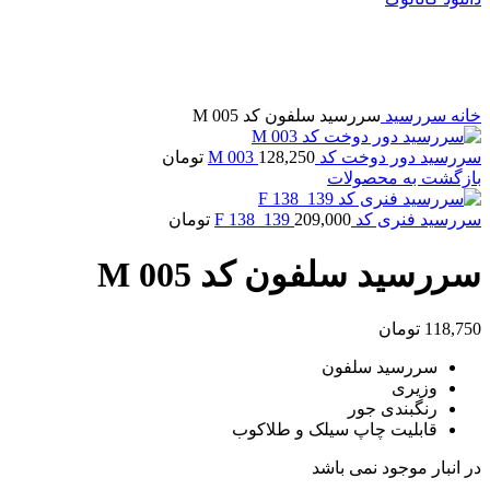
فروخته شده
برای بزرگنمایی کلیک کنید
خانه
سررسید
سررسید سلفون کد M 005
سررسید دور دوخت کد M 003
128,250
تومان
بازگشت به محصولات
سررسید فنری کد F 138_139
209,000
تومان
سررسید سلفون کد M 005
118,750
تومان
سررسید سلفون
وزیری
رنگبندی جور
قابلیت چاپ سیلک و طلاکوب
در انبار موجود نمی باشد