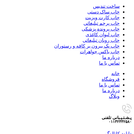
ساخت تندیس
چاپ ساک دستی
چاپ کارت ویزیت
چاپ پرچم تبلیغاتی
چاپ پرونده پزشکی
چاپ لیوان کاغذی
چاپ روبان تبلیغاتی
چاپ پک بیرون بر کافه و رستوران
چاپ باکس جواهرات
درباره ما
تماس با ما
خانه
فروشگاه
تماس با ما
درباره ما
وبلاگ
پـشـتـیـبانی تلفنی
۰۱۱۳۲۳۳۲۵۸۰
دانلود کاتالوگ