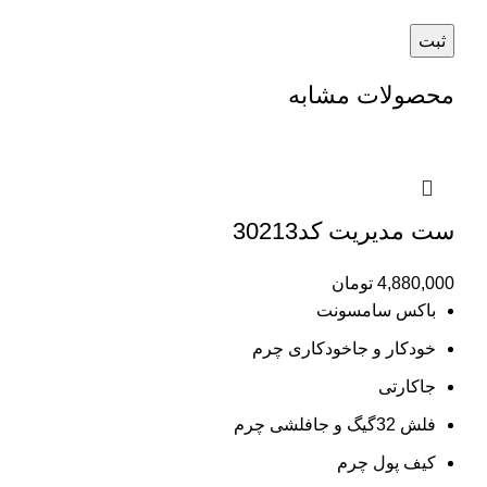
محصولات مشابه
ست مدیریت کد30213
4,880,000
تومان
باکس سامسونت
خودکار و جاخودکاری چرم
جاکارتی
فلش 32گیگ و جافلشی چرم
کیف پول چرم