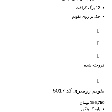
12 برگ کرافت
حک بر روی تقویم
فروخته شده
تقویم رومیزی کد 5017
156,750
تومان
پایه گالینگور