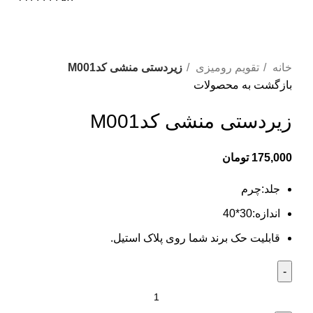
دانلود کاتالوگ
برای بزرگنمایی کلیک کنید
خانه
تقویم رومیزی
زیردستی منشی کدM001
بازگشت به محصولات
زیردستی منشی کدM001
175,000
تومان
جلد:چرم
اندازه:30*40
قابلیت حک برند شما روی پلاک استیل.