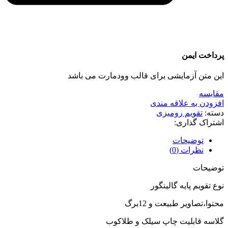
پرداخت ایمن
این متن آزمایشی برای قالب وودمارت می باشد
مقايسه
افزودن به علاقه مندی
دسته:
تقویم رومیزی
اشتراک گذاری:
توضیحات
نظرات (0)
توضیحات
نوع تقویم پایه گالینگور
محتوا،تصاویر طبیعت و 12برگ
گلاسه قابلیت چاپ سیلک و طلاکوب