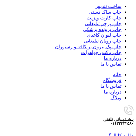
ساخت تندیس
چاپ ساک دستی
چاپ کارت ویزیت
چاپ پرچم تبلیغاتی
چاپ پرونده پزشکی
چاپ لیوان کاغذی
چاپ روبان تبلیغاتی
چاپ پک بیرون بر کافه و رستوران
چاپ باکس جواهرات
درباره ما
تماس با ما
خانه
فروشگاه
تماس با ما
درباره ما
وبلاگ
پـشـتـیـبانی تلفنی
۰۱۱۳۲۳۳۲۵۸۰
دانلود کاتالوگ