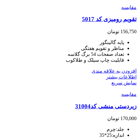
مقايسه
تقویم رومیزی کد 5017
156,750
تومان
پایه گالینگور
مناظر و تقویم هفتگی
تعداد صفحات 54 برگ گلاسه
قابلیت چاپ سیلک و طلاکوب
افزودن به علاقه مندی
اطلاعات بیشتر
نمایش سریع
مقايسه
زیردستی منشی کد31004
170,000
تومان
جلد:چرم
اندازه:25*35