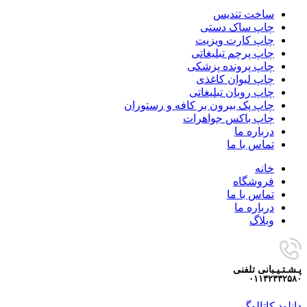
ساخت تندیس
چاپ ساک دستی
چاپ کارت ویزیت
چاپ پرچم تبلیغاتی
چاپ پرونده پزشکی
چاپ لیوان کاغذی
چاپ روبان تبلیغاتی
چاپ پک بیرون بر کافه و رستوران
چاپ باکس جواهرات
درباره ما
تماس با ما
خانه
فروشگاه
تماس با ما
درباره ما
وبلاگ
پـشـتـیـبانی تلفنی
۰۱۱۳۲۳۳۲۵۸۰
دانلود کاتالوگ