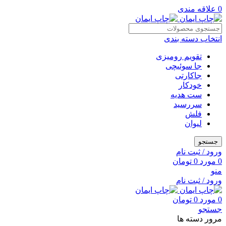
0
علاقه مندی
انتخاب دسته بندی
تقویم رومیزی
جا سوئیچی
جاکارتی
خودکار
ست هدیه
سررسید
فلش
لیوان
جستجو
ورود / ثبت نام
0
مورد
0
تومان
منو
ورود / ثبت نام
0
مورد
0
تومان
جستجو
مرور دسته ها