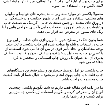
برای چاپ پوستر تبلیغاتی، چاپ تابلو تبلیغاتی، میز کانتر نمایشگاهی،
لایت باکس و … استفاده می ‌شود.
معمولا پلکسی در موارد متفاوتی مانند پنجره‌ های هواپیما و سایبان
‌های مختلف استفاده می ‌شد. اما با ظهور جذابیت و درخشندگی آن
در ورق ‌های مختلف و چنین صفحات چاپی، اکریلیک به صنعت چاپ
و تبلیغات وارد شد. امروزه، صفحات چاپی پلکسی طراحی‌ هایی را با
رنگ های متنوع در معرض دید قرار می‌ دهند.
شما بدون شک در سطح شهر، با نورپردازی ‌های جذاب از این نوع
چاپ در تبلیغات و تابلو ها مواجه شده ‌اید. چاپ پلکسی باعث جلب
توجه مخاطبان و ایجاد تأثیر قوی در بین آن ها می ‌شود. استفاده از
پلکسی در چاپ، به دلیل درخشنده و شفاف بودن و قابلیت انعطاف
‌پذیری آن، به عنوان یک روش چاپ استثنایی و منحصر به فرد
شناخته می ‌شود.
چاپ پلکسی در آمل توسط جدیدترین و پیشرفته‌ترین دستگاه‌های
چاپ فلت بد یا چاپ یووی انجام می‌شود تا خیال شما از بابت کیفیت
چاپ محصولات راحت باشد.
ما در ادامه این مقاله قصد داریم به شما بگوییم پلکسی چیست،
انواع آن را معرفی کرده و بگوییم استفاده از پلکسی چه مزایایی
برای کسب و کار شما دارد.