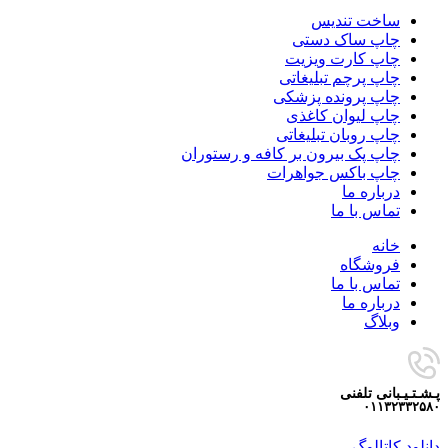
ساخت تندیس
چاپ ساک دستی
چاپ کارت ویزیت
چاپ پرچم تبلیغاتی
چاپ پرونده پزشکی
چاپ لیوان کاغذی
چاپ روبان تبلیغاتی
چاپ پک بیرون بر کافه و رستوران
چاپ باکس جواهرات
درباره ما
تماس با ما
خانه
فروشگاه
تماس با ما
درباره ما
وبلاگ
پـشـتـیـبانی تلفنی
۰۱۱۳۲۳۳۲۵۸۰
دانلود کاتالوگ