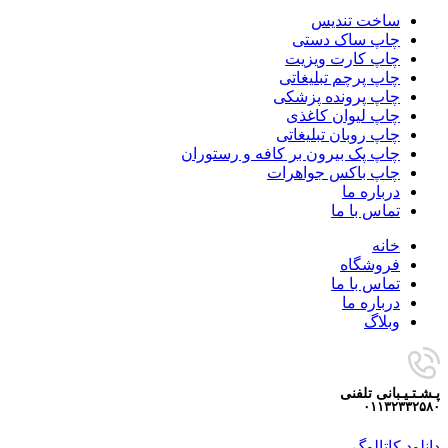
ساخت تندیس
چاپ ساک دستی
چاپ کارت ویزیت
چاپ پرچم تبلیغاتی
چاپ پرونده پزشکی
چاپ لیوان کاغذی
چاپ روبان تبلیغاتی
چاپ پک بیرون بر کافه و رستوران
چاپ باکس جواهرات
درباره ما
تماس با ما
خانه
فروشگاه
تماس با ما
درباره ما
وبلاگ
پـشـتـیـبانی تلفنی
۰۱۱۳۲۳۳۲۵۸۰
دانلود کاتالوگ