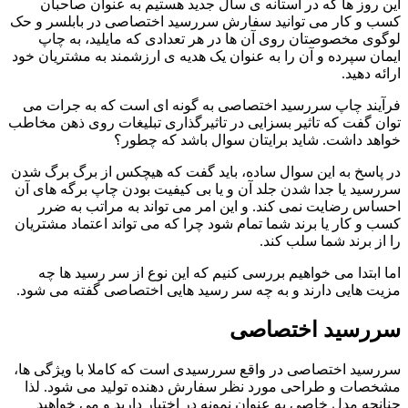
این روز ها که در آستانه ی سال جدید هستیم به عنوان صاحبان
کسب و کار می توانید سفارش سررسید اختصاصی در بابلسر و حک
لوگوی مخصوصتان روی آن ها در هر تعدادی که مایلید، به چاپ
ایمان سپرده و آن را به عنوان یک هدیه ی ارزشمند به مشتریان خود
ارائه دهید.
فرآیند چاپ سررسید اختصاصی به گونه ای است که به جرات می
توان گفت که تاثیر بسزایی در تاثیرگذاری تبلیغات روی ذهن مخاطب
خواهد داشت. شاید برایتان سوال باشد که چطور؟
در پاسخ به این سوال ساده، باید گفت که هیچکس از برگ برگ شدن
سررسید یا جدا شدن جلد آن و یا بی کیفیت بودن چاپ برگه های آن
احساس رضایت نمی کند. و این امر می تواند به مراتب به ضرر
کسب و کار یا برند شما تمام شود چرا که می تواند اعتماد مشتریان
را از برند شما سلب کند.
اما ابتدا می خواهیم بررسی کنیم که این نوع از سر رسید ها چه
مزیت هایی دارند و به چه سر رسید هایی اختصاصی گفته می شود.
سررسید اختصاصی
سررسید اختصاصی در واقع سررسیدی است که کاملا با ویژگی ها،
مشخصات و طراحی مورد نظر سفارش دهنده تولید می شود. لذا
چنانچه مدل خاصی به عنوان نمونه در اختیار دارید و می خواهید