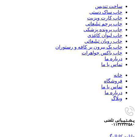
ساخت تندیس
چاپ ساک دستی
چاپ کارت ویزیت
چاپ پرچم تبلیغاتی
چاپ پرونده پزشکی
چاپ لیوان کاغذی
چاپ روبان تبلیغاتی
چاپ پک بیرون بر کافه و رستوران
چاپ باکس جواهرات
درباره ما
تماس با ما
خانه
فروشگاه
تماس با ما
درباره ما
وبلاگ
پـشـتـیـبانی تلفنی
۰۱۱۳۲۳۳۲۵۸۰
دانلود کاتالوگ