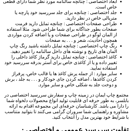
ابعاد اختصاصی : چنانچه سالنامه مورد نظر شما دارای قطعی
خاص است.
جلد اختصاصی : چنانچه برای جلد سررسید خود پارچه یا
متریالی خاص در نظر دارید.
طراحی صفحات اختصاصی : چنانچه تمایل دارید فرمت
صفحات بطور جداگانه برای شما طراحی شود. مثلا استفاده
از المان لوگو در طراحی صفحات و یا اضافه کردن مواردی
همچون احادیث، شعر و . . . به صفحات
رنگ چاپ اختصاصی : چنانچه تمایل داشته باشید رنگ چاپ
المان های تاریخ و نوشته های داخل سالنامه را تغییر دهید.
کاغذ اختصاصی : چنانچه تمایل دارید گرماژ کاغذ داخلی را
تغییر داده و یا از کاغذی خاص برای آستر بدرقه سررسید خود
استفاده نمایید.
سایر موارد : از جمله یرش کاغذ ها یا قالب خاص، پرفراژ
کردن کاغذها ، اضافه کردن جای خودکار و . . . به جلد ، برش
و دوخت جلد به شکلی خاص و سایر موارد.
مجتمع چاپ ایمان در زمینه چاپ و سفارش سررسید اختصاصی در
بابلسر، به طور حرفه ای قابلیت تولید انواع محصولات دلخواه شما
را دارا می باشد. کارشناسان حرفه‌ای این مجموعه اقدام به ارائه
مشاوره و راهنمایی شما سروران گرامی می‌کنند تا بتوانید متناسب
با شرایط خود بهترین مدل را انتخاب کنید.
تفاوت سررسید‌ عمومی و اختصاصی :