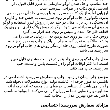
جلد مناسب و حک شدن لوگو سازمانی به طرز قابل قبول ، از
اساسی ترین نکات در طراحی سرسید است.
ارزیابی اولیه از یک کتاب و سررسید با بررسی جلد آن صورت می
پذیرد. تکنولوژی چاپ لوگو بر روی سررسید، به جنس جلد و کاربرد
آن بستگی دارد. برای مثال در جلد جیر از روش لیزر استفاده و لوگو
بر روی آن سوزانده می شود. لوگو در روش پلاک فلزی، بر روی یک
قطعه فلز حک شده و سپس بر روی جلد قرار می گیرد.
روش حک داغی نیز روی جلد ترمو، به آن زیبایی خاصی را می
بخشد. طلاکوب، نقره کوب، چاپ سیلک و چاپ به صورت جلد به
صورت طراح اصلی روی جلد از دیگر روش های چاپ لوگو بر روی
سررسید می باشد.
محل چاپ لوگو بر روی جلد بنابر درخواست مشتری قابل تغییر
است، اما اکثر اوقات لوگو را در قسمت پایین و سمت چپ
سررسید، چاپ می کنند.
مجتمع چاپ ایمان در زمینه چاپ و سفارش سررسید اختصاصی در
بابلسر، به طور حرفه ای قابلیت تولید انواع محصولات دلخواه شما
را دارا می باشد. کارشناسان حرفه‌ای این مجموعه اقدام به ارائه
مشاوره و راهنمایی شما سروران گرامی می‌کنند تا بتوانید متناسب
با شرایط خود بهترین مدل را انتخاب کنید.
مزایای سفارش سررسید اختصاصی