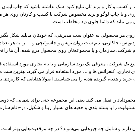
از کسب و کار و برند تان تبلیغ کنید، شک نداشته باشید که چاپ ایمان ب
یزری و یا چاپ لوگو و برند مخصوص شرکت یا کسب و کارتان روی هر 
جای می ماند که دائما جلوی دید مخاطب است.
 روی هر محصولی به عنوان ست مدیریتی، که خودتان مایلید شکل بگیرد.
ویس، جاکارتی، نیم ستِ روان نویس و جاسوئیچی و…. را به هر تعداد ک
م شرکت، سازمان و یا مجموعه‌تان روی محصول درج شده، آن ها را تح
 یک شرکت، معرفی یک برند سازمانی و یا نام تجاری مورد استفاده قر
ای تجاری، کنفرانس ها و … مورد استفاده قرار می گیرد. بهترین ست مد
ریدار هدیه، گیرنده هدیه را می شناسند. اصولا هدایایی که کاربردی باش
 100 سفارش ست مدیریتی در محمودآباد را تقبل می کند. یعنی این مجموعه حتی برای شمایی که 
ئولیت را با بسته بندی و جعبه های بسیار زیبا و شکیل، درج نام سازما
یی دارند و شامل چه چیزهایی می‌شوند؟ در چه موقعیت‌هایی بهتر است ا