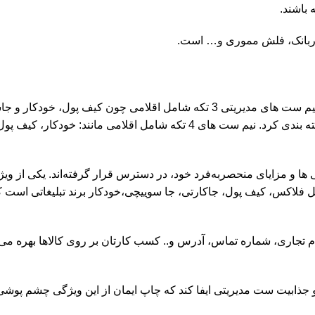
 باشند.
نیم ست مدیریتی را می توان به دو گروه 3 تکه و 4 تکه تقسیم کرد. نیم ست های مدیریتی 3 تکه شامل اقلامی چون کیف
باشد و همچنین می توان با ترکیب خودکار، سررسید و جاسوییچی بسته بندی کرد. نیم ست های 4 تکه شامل اقلامی
ا و مزایای منحصر‌به‌فرد خود، در دسترس قرار گرفته‌اند. یکی از وی
فلاکس، کیف پول، جاکارتی، جا سوییچی،خودکار برند تبلیغاتی است ک
م تجاری، شماره تماس، آدرس و.. کسب کارتان بر روی کالاها بهره می‌ب
و جذابیت ست مدیریتی ایفا کند که چاپ ایمان از این ویژگی چشم پوش