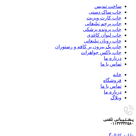
ساخت تندیس
چاپ ساک دستی
چاپ کارت ویزیت
چاپ پرچم تبلیغاتی
چاپ پرونده پزشکی
چاپ لیوان کاغذی
چاپ روبان تبلیغاتی
چاپ پک بیرون بر کافه و رستوران
چاپ باکس جواهرات
درباره ما
تماس با ما
خانه
فروشگاه
تماس با ما
درباره ما
وبلاگ
پـشـتـیـبانی تلفنی
۰۱۱۳۲۳۳۲۵۸۰
دانلود کاتالوگ