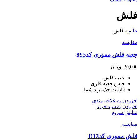
فلش
خانه
»
فلش
مقايسه
جعبه فلش مموری کد895
20,000
تومان
جعبه فلش
جنس جعبه فلزی
قابلیت حک برند شما
افزودن به علاقه مندی
افزودن به سبد خرید
نمایش سریع
مقايسه
فلش مموری کدD13