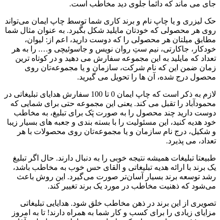
جای می ماند که دائما جلوی دید مخاطب است.
حک لیزری و یا چاپ نام و برند کاری شما توسط چاپ ایمان می‌تواند
روی هر محصولی که خودتان مایلید شکل بگیرد. به عنوان مثال شما
مطابق میلتان هر محصولی را که دوست دارید، اعم از: لیوان،
خودکار، جاکارتی، نیم ستِ روان نویس و جاسوئیچی و…. را به هر
تعداد که مایلید به این مجموعه سفارش می دهید و در کوتاه ترین
زمان ضمن این که نام شرکت، سازمان و یا مجموعه‌تان روی
محصول درج شده، آن ها را تحویل می گیرید.
لازم به ذکر است که چاپ ایمان 0 تا 100 سفارش هدایای تبلیغاتی در
محمودآباد را تقبل می کند. یعنی این مجموعه حتی برای شمایی که
دوست دارید چند محصول را به صورت پَک برای تبلیغ، به مخاطب
خود هدیه کنید، این مسئولیت را با بسته بندی و جعبه های بسیار زیبا
و شکیل، درج نام سازمان و یا مجموعه‌تان روی محصولات با هر
تعداد، می پذیرد.
طبیعتا تبلیغات همیشه نتیجه خوبی را به دنبال دارند. حال اگر تبلیغ
یک برند با ارائه هدیه تبلیغاتی و القای حس خوب به مخاطب باشد،
رشد ‌توسعه برند بسیار آسان‌تر صورت می‌گیرد. این روش باعث
می‌شود که ذهنیت مخاطب در مورد یک برند تغییر کند.
تصویری از این برند در ذهن مخاطب خلق شود. هدایایی تبلیغاتی
مزایای زیادی را برای کسب و کار شما به همراه دارند! تا به امروز