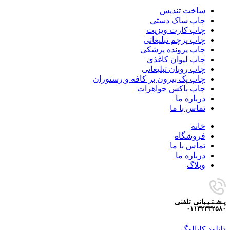
ساخت تندیس
چاپ ساک دستی
چاپ کارت ویزیت
چاپ پرچم تبلیغاتی
چاپ پرونده پزشکی
چاپ لیوان کاغذی
چاپ روبان تبلیغاتی
چاپ پک بیرون بر کافه و رستوران
چاپ باکس جواهرات
درباره ما
تماس با ما
خانه
فروشگاه
تماس با ما
درباره ما
وبلاگ
پـشـتـیـبانی تلفنی
۰۱۱۳۲۳۳۲۵۸۰
دانلود کاتالوگ